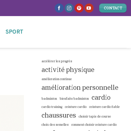
CONTACT
SPORT
accélérer les progrès
activité physique
amélioration continue
amélioration personnelle
cardio
badminton
bienfaits badminton
cardio training
ceinture cardio
ceinture cardio fiable
chaussures
choisir tapis de course
choix des semelles
comment choisir ceinture cardio