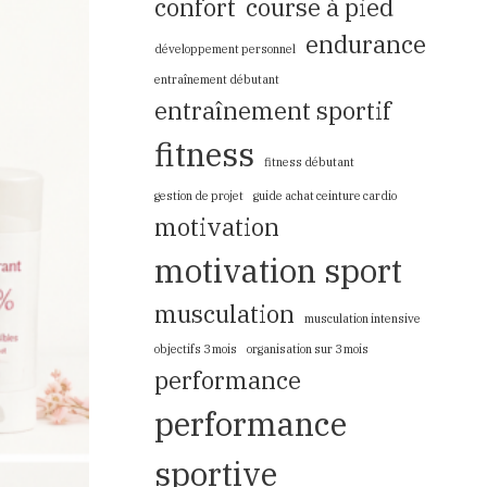
confort
course à pied
endurance
développement personnel
entraînement débutant
entraînement sportif
fitness
fitness débutant
gestion de projet
guide achat ceinture cardio
motivation
motivation sport
musculation
musculation intensive
objectifs 3 mois
organisation sur 3 mois
performance
performance
sportive