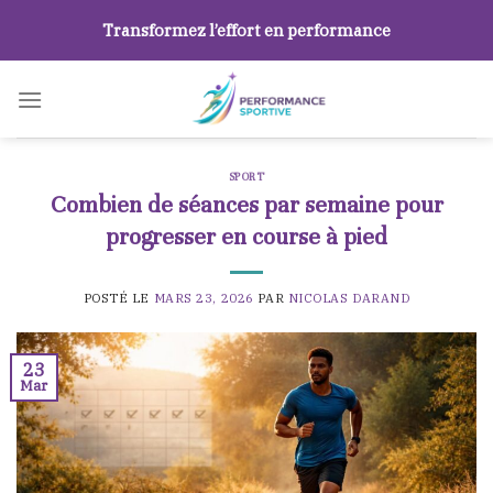
Skip
Transformez l’effort en performance
to
content
SPORT
Combien de séances par semaine pour
progresser en course à pied
POSTÉ LE
MARS 23, 2026
PAR
NICOLAS DARAND
23
Mar