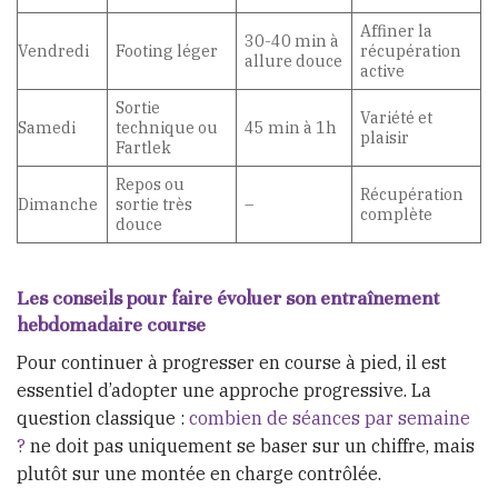
Affiner la
30-40 min à
Vendredi
Footing léger
récupération
allure douce
active
Sortie
Variété et
Samedi
technique ou
45 min à 1h
plaisir
Fartlek
Repos ou
Récupération
Dimanche
sortie très
–
complète
douce
Les conseils pour faire évoluer son entraînement
hebdomadaire course
Pour continuer à progresser en course à pied, il est
essentiel d’adopter une approche progressive. La
question classique :
combien de séances par semaine
?
ne doit pas uniquement se baser sur un chiffre, mais
plutôt sur une montée en charge contrôlée.