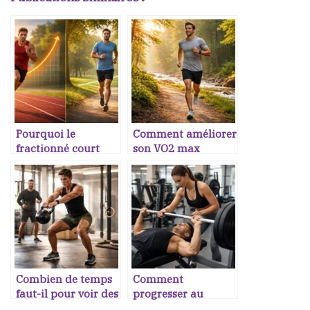
Pourquoi le
Comment améliorer
fractionné court
son VO2 max
améliore plus vite
naturellement
l’endurance que le
après 30 ans
footing lent
Combien de temps
Comment
faut-il pour voir des
progresser au
résultats en cross
développé couché