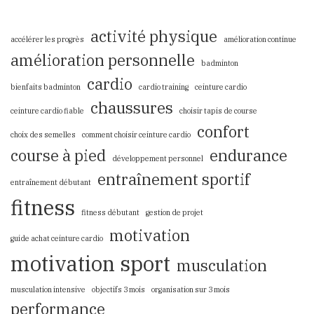
activité physique
accélérer les progrès
amélioration continue
amélioration personnelle
badminton
cardio
bienfaits badminton
cardio training
ceinture cardio
chaussures
ceinture cardio fiable
choisir tapis de course
confort
choix des semelles
comment choisir ceinture cardio
course à pied
endurance
développement personnel
entraînement sportif
entraînement débutant
fitness
fitness débutant
gestion de projet
motivation
guide achat ceinture cardio
motivation sport
musculation
musculation intensive
objectifs 3 mois
organisation sur 3 mois
performance