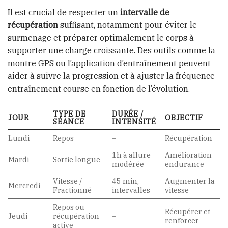
Il est crucial de respecter un
intervalle de
récupération
suffisant, notamment pour éviter le
surmenage et préparer optimalement le corps à
supporter une charge croissante. Des outils comme la
montre GPS ou l’application d’entraînement peuvent
aider à suivre la progression et à ajuster la fréquence
entraînement course en fonction de l’évolution.
TYPE DE
DURÉE /
JOUR
OBJECTIF
SÉANCE
INTENSITÉ
Lundi
Repos
–
Récupération
1h à allure
Amélioration
Mardi
Sortie longue
modérée
endurance
Vitesse /
45 min,
Augmenter la
Mercredi
Fractionné
intervalles
vitesse
Repos ou
Récupérer et
Jeudi
récupération
–
renforcer
active