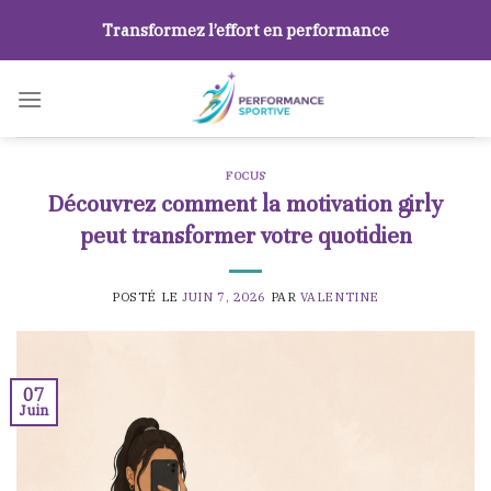
Skip
Transformez l’effort en performance
to
content
FOCUS
Découvrez comment la motivation girly
peut transformer votre quotidien
POSTÉ LE
JUIN 7, 2026
PAR
VALENTINE
07
Juin