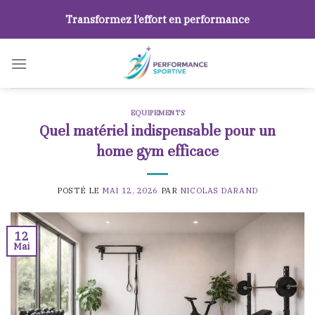
Skip
Transformez l’effort en performance
to
content
EQUIPEMENTS
Quel matériel indispensable pour un
home gym efficace
POSTÉ LE
MAI 12, 2026
PAR
NICOLAS DARAND
12
Mai