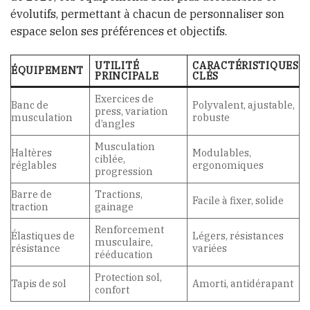
évolutifs, permettant à chacun de personnaliser son
espace selon ses préférences et objectifs.
UTILITÉ
CARACTÉRISTIQUES
ÉQUIPEMENT
PRINCIPALE
CLÉS
Exercices de
Banc de
Polyvalent, ajustable,
press, variation
musculation
robuste
d’angles
Musculation
Haltères
Modulables,
ciblée,
réglables
ergonomiques
progression
Barre de
Tractions,
Facile à fixer, solide
traction
gainage
Renforcement
Élastiques de
Légers, résistances
musculaire,
résistance
variées
rééducation
Protection sol,
Tapis de sol
Amorti, antidérapant
confort