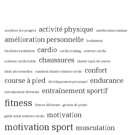
activité physique
accélérer les progrès
amélioration continue
amélioration personnelle
badminton
cardio
bienfaits badminton
cardio training
ceinture cardio
chaussures
ceinture cardio fiable
choisir tapis de course
confort
choix des semelles
comment choisir ceinture cardio
course à pied
endurance
développement personnel
entraînement sportif
entraînement débutant
fitness
fitness débutant
gestion de projet
motivation
guide achat ceinture cardio
motivation sport
musculation