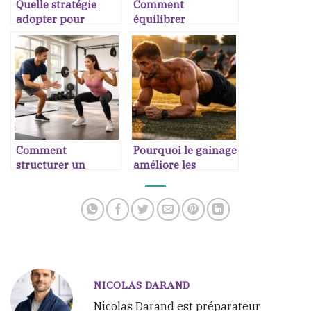
Quelle stratégie
Comment
adopter pour
équilibrer
progresser en trail
musculation et
cardio sans perdre
en performance
Comment
Pourquoi le gainage
structurer un
améliore les
programme full
performances en
body pour débutant
sport collectif
motivé
NICOLAS DARAND
Nicolas Darand est préparateur