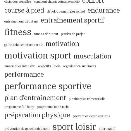
confort
choix des semelles
comment choisir ceinture cardio
course à pied
endurance
développement personnel
entraînement sportif
entraînement débutant
fitness
fitness débutant
gestion de projet
motivation
guide achat ceinture cardio
motivation sport
musculation
musculation intensive
objectifs 3 mois
organisation sur 3 mois
performance
performance sportive
plan d’entraînement
planification trimestrielle
programme full body
programme sur 3 mois
préparation physique
prévention des blessures
sport loisir
prévention du surentraînement
sport santé