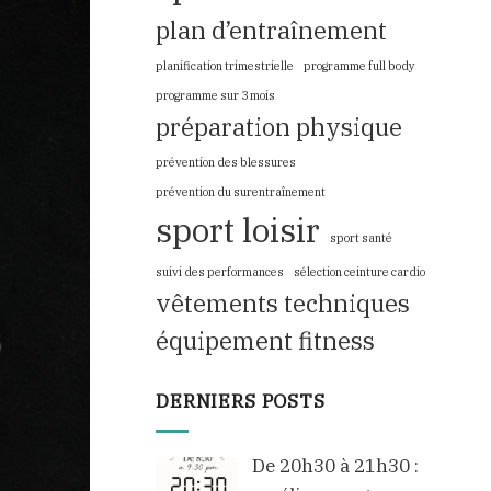
plan d’entraînement
planification trimestrielle
programme full body
programme sur 3 mois
préparation physique
prévention des blessures
prévention du surentraînement
sport loisir
sport santé
suivi des performances
sélection ceinture cardio
vêtements techniques
équipement fitness
DERNIERS POSTS
De 20h30 à 21h30 :