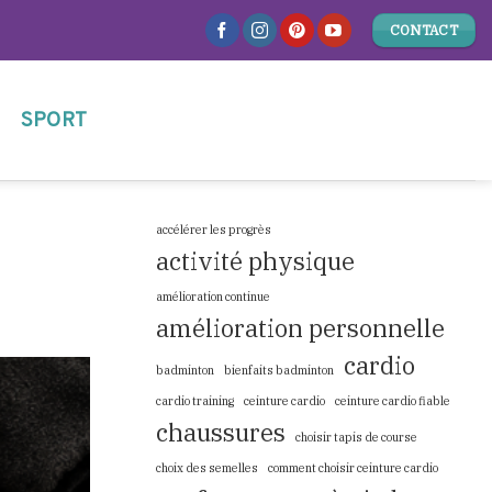
CONTACT
SPORT
accélérer les progrès
activité physique
amélioration continue
amélioration personnelle
cardio
badminton
bienfaits badminton
cardio training
ceinture cardio
ceinture cardio fiable
chaussures
choisir tapis de course
choix des semelles
comment choisir ceinture cardio