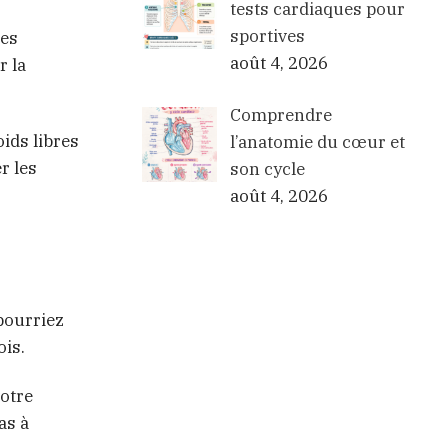
tests cardiaques pour
sportives
ses
août 4, 2026
r la
Comprendre
ids libres
l’anatomie du cœur et
er les
son cycle
août 4, 2026
 pourriez
ois.
votre
as à