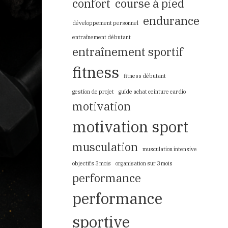
confort
course à pied
endurance
développement personnel
entraînement débutant
entraînement sportif
fitness
fitness débutant
gestion de projet
guide achat ceinture cardio
motivation
motivation sport
musculation
musculation intensive
objectifs 3 mois
organisation sur 3 mois
performance
performance
sportive