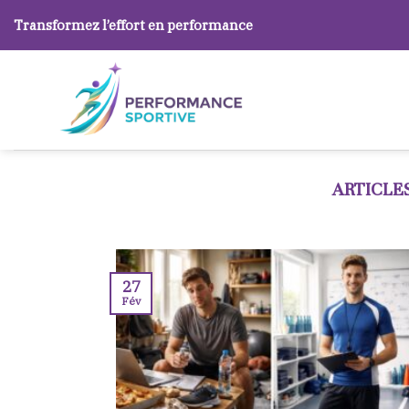
Skip
Transformez l’effort en performance
to
content
27
Fév