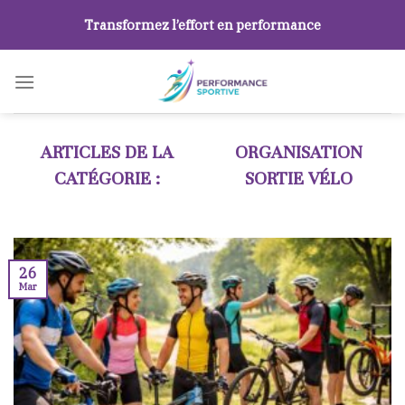
Skip
Transformez l’effort en performance
to
content
ORGANISATION
SORTIE VÉLO
26
Mar