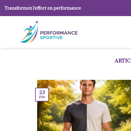
Skip
Transformez l’effort en performance
to
content
23
Fév