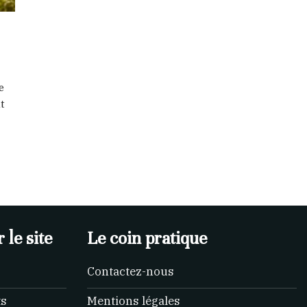
e
t
 le site
Le coin pratique
Contactez-nous
ts
Mentions légales