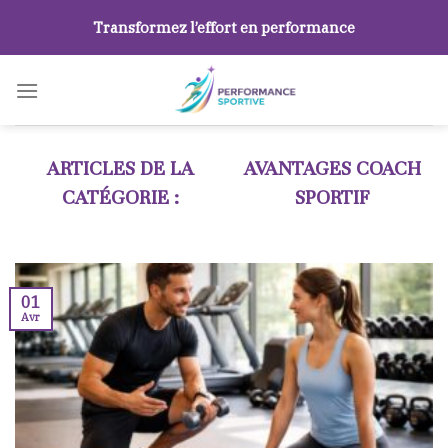
Skip
Transformez l’effort en performance
to
content
AVANTAGES COACH
SPORTIF
01
Avr